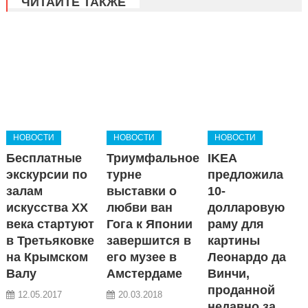
ЧИТАЙТЕ ТАКЖЕ
НОВОСТИ
НОВОСТИ
НОВОСТИ
Бесплатные
Триумфальное
IKEA
экскурсии по
турне
предложила
залам
выставки о
10-
искусства XX
любви ван
долларовую
века стартуют
Гога к Японии
раму для
в Третьяковке
завершится в
картины
на Крымском
его музее в
Леонардо да
Валу
Амстердаме
Винчи,
проданной
12.05.2017
20.03.2018
недавно за