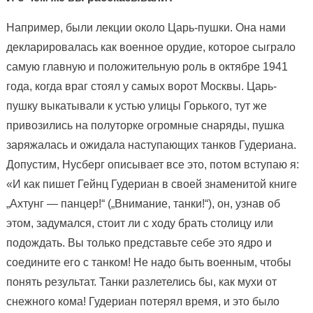
Например, были лекции около Царь-пушки. Она нами
декларировалась как военное орудие, которое сыграло
самую главную и положительную роль в октябре 1941
года, когда враг стоял у самых ворот Москвы. Царь-
пушку выкатывали к устью улицы Горького, тут же
привозились на полуторке огромные снаряды, пушка
заряжалась и ожидала наступающих танков Гудериана.
Допустим, Нусберг описывает все это, потом вступаю я:
«И как пишет Гейнц Гудериан в своей знаменитой книге
„Ахтунг — панцер!“ („Внимание, танки!“), он, узнав об
этом, задумался, стоит ли с ходу брать столицу или
подождать. Вы только представьте себе это ядро и
соедините его с танком! Не надо быть военным, чтобы
понять результат. Танки разлетелись бы, как мухи от
снежного кома! Гудериан потерял время, и это было