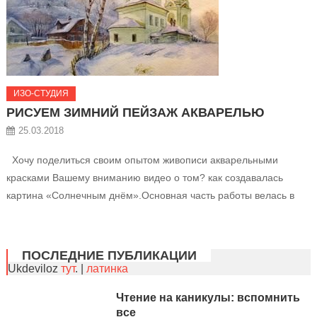
ИЗО-СТУДИЯ
РИСУЕМ ЗИМНИЙ ПЕЙЗАЖ АКВАРЕЛЬЮ
25.03.2018
Хочу поделиться своим опытом живописи акварельными
красками Вашему вниманию видео о том? как создавалась
картина «Солнечным днём».Основная часть работы велась в
технике по сырому и только в конце по сухому листу.
Материалы: бумага русская ГОСЗНАК
ПОСЛЕДНИЕ ПУБЛИКАЦИИ
Ukdeviloz
тут
. |
латинка
Чтение на каникулы: вспомнить
все