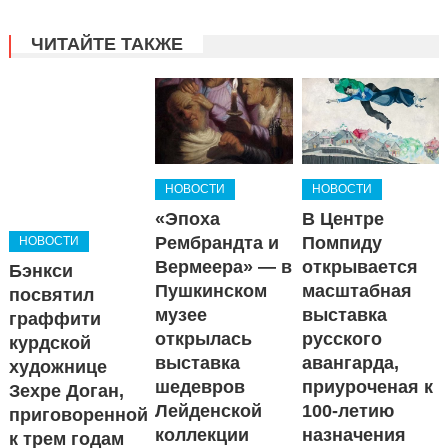
ЧИТАЙТЕ ТАКЖЕ
НОВОСТИ
НОВОСТИ
«Эпоха
В Центре
Рембрандта и
Помпиду
НОВОСТИ
Вермеера» — в
открывается
Бэнкси
Пушкинском
масштабная
посвятил
музее
выставка
граффити
открылась
русского
курдской
выставка
авангарда,
художнице
шедевров
приуроченая к
Зехре Доган,
Лейденской
100-летию
приговоренной
коллекции
назначения
к трем годам