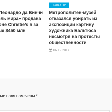
НОВОСТИ
Леонардо да Винчи
Метрополитен-музей
ль мира» продана
отказался убирать из
не Christie’s в за
экспозиции картину
е $450 млн
художника Бальтюса
несмотря на протесты
общественности
06.12.2017
ые поля помечены
*