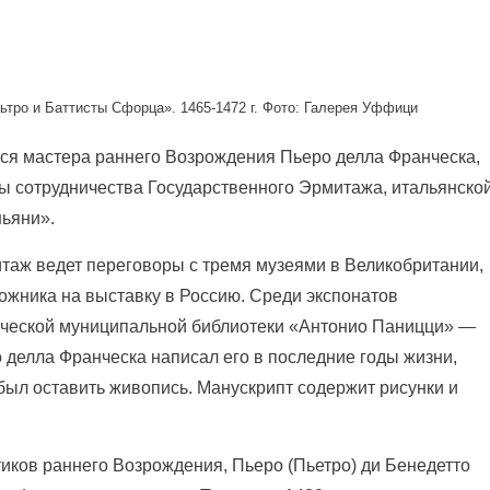
ьтро и Баттисты Сфорца». 1465-1472 г. Фото: Галерея Уффици
я мастера раннего Возрождения Пьеро делла Франческа,
ы сотрудничества Государственного Эрмитажа, итальянско
ьяни».
таж ведет переговоры с тремя музеями в Великобритании,
ожника на выставку в Россию. Среди экспонатов
ической муниципальной библиотеки «Антонио Паницци» —
 делла Франческа написал его в последние годы жизни,
 был оставить живопись. Манускрипт содержит рисунки и
иков раннего Возрождения, Пьеро (Пьетро) ди Бенедетто