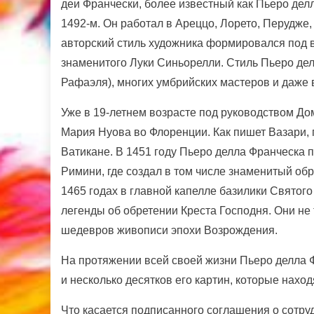
деи Франчески, более известный как Пьеро делл
1492-м. Он работал в Ареццо, Лорето, Перудже,
авторский стиль художника формировался под
знаменитого Луки Синьорелли. Стиль Пьеро дел
Рафаэля), многих умбрийских мастеров и даже 
Уже в 19-летнем возрасте под руководством До
Мария Нуова во Флоренции. Как пишет Вазари, 
Ватикане. В 1451 году Пьеро делла Франческа 
Римини, где создал в том числе знаменитый об
1465 годах в главной капелле базилики Святог
легенды об обретении Креста Господня. Они не 
шедевров живописи эпохи Возрождения.
На протяжении всей своей жизни Пьеро делла 
и несколько десятков его картин, которые нахо
Что касается подписанного соглашения о сотру