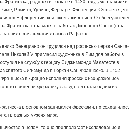
а Франческа, родился в Тоскане в 1420 году, умер там же в
 Риме, Римини, Урбино, Ферраре, Флоренции. Считается, чт
 влиянием флорентийской школы живописи. Он был учителе
ла Франческа отразился в работах Джованни Санти (отца
в ранних произведениях самого Рафаэля.
менико Венециано он трудился над росписью церкви Санта-
папа Николай V пригласил художника в Рим для работы в
поступил на службу к герцогу Сиджизмондо Малатесте в
раз святого Сигизмунда в церкви Сан-Франческо. В 1452–
о Франциска в Ареццо исполнил фрески с изображением
только принесли художнику славу, но и стали одним из
Франческа в основном занимался фресками, но сохранилос
дятся в разных музеях мира.
дничестве в целом, то оно предполагает исследование и