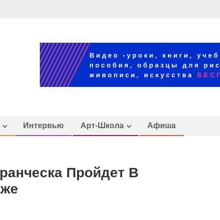
Интервью
Арт-Школа
Афиша
ранческа Пройдет В
аже