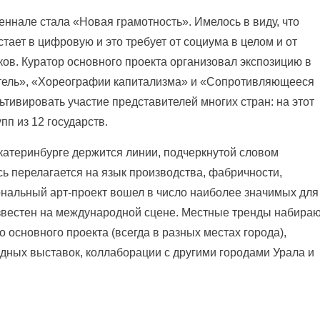
ннале стала «Новая грамотность». Имелось в виду, что
ает в цифровую и это требует от социума в целом и от
ков. Куратор основного проекта организовал экспозицию в
етель», «Хореографии капитализма» и «Сопротивляющееся
ьтивировать участие представителей многих стран: на этот
пп из 12 государств.
катеринбурге держится линии, подчеркнутой словом
ь перелагается на язык производства, фабричности,
иональный арт-проект вошел в число наиболее значимых для
известен на международной сцене. Местные тренды набира
 основного проекта (всегда в разных местах города),
дных выставок, коллаборации с другими городами Урала и