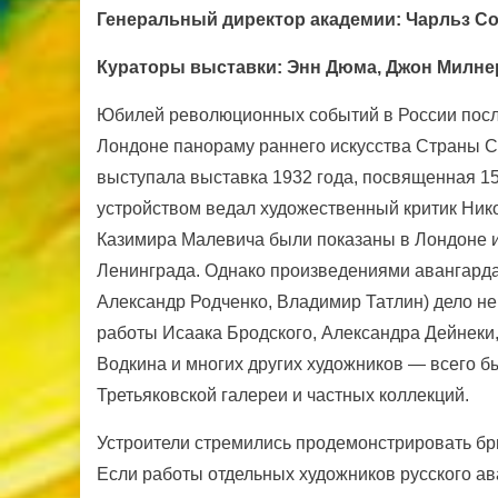
Генеральный директор академии: Чарльз С
Кураторы выставки: Энн Дюма, Джон Милне
Юбилей революционных событий в России посл
Лондоне панораму раннего искусства Страны Со
выступала выставка 1932 года, посвященная 1
устройством ведал художественный критик Никол
Казимира Малевича были показаны в Лондоне и
Ленинграда. Однако произведениями авангарда
Александр Родченко, Владимир Татлин) дело не
работы Исаака Бродского, Александра Дейнеки
Водкина и многих других художников — всего б
Третьяковской галереи и частных коллекций.
Устроители стремились продемонстрировать бри
Если работы отдельных художников русского ав