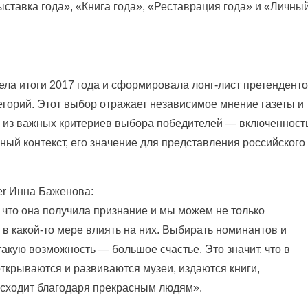
ыставка года», «Книга года», «Реставрация года» и «Личны
вела итоги 2017 года и сформировала лонг-лист претендент
тегорий. Этот выбор отражает независимое мнение газеты и
 из важных критериев выбора победителей — включенност
ый контекст, его значение для представления российского
er Инна Баженова:
 что она получила признание и мы можем не только
и в какой-то мере влиять на них. Выбирать номинантов и
такую возможность — большое счастье. Это значит, что в
ткрываются и развиваются музеи, издаются книги,
исходит благодаря прекрасным людям».