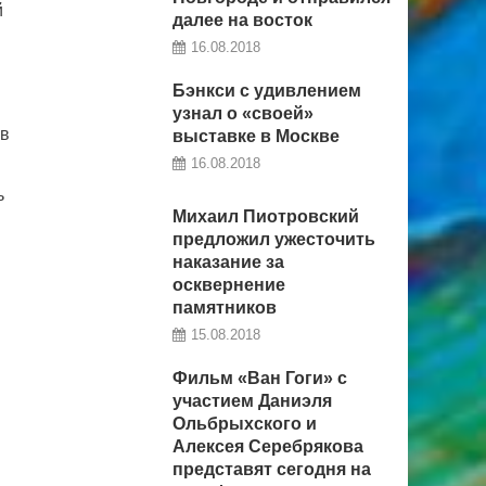
й
далее на восток
16.08.2018
Бэнкси c удивлением
узнал о «своей»
ов
выставке в Москве
16.08.2018
ь
Михаил Пиотровский
предложил ужесточить
наказание за
осквернение
памятников
15.08.2018
Фильм «Ван Гоги» с
участием Даниэля
Ольбрыхского и
Алексея Серебрякова
представят сегодня на