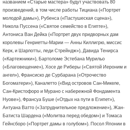
названием «Старые мастера» будут участвовать 80
произведений, в том числе работы Тициана («Портрет
молодой дамы»), Рубенса («Пастушеская сцена»),
Никола Пуссена («Святое семейство в Египте»),
Антониса Ван Дейка («Портрет двух придворных дам
королевы Генриетты-Марии — Анны Киллигрю, миссис
Керк, и Шарлотты, леди Стрейндж»), Давида Тенирса
(«Картежники»), Бартоломе Эстебана Мурильо
(«Благовещение»), Хосе де Риберы («Святой Иероним и
ангел»), Франсиско де Сурбарана («Отрочество
Богоматери»), Каналетто («Вид островов Сан-Микеле,
Сан-Кристофоро и Мурано с набережной Фондамента
Нуове»), Франсуа Буше («Отдых на пути в Египет»),
Антуана Ватто («Затруднительное предложение»), Жан-
Батиста Шардена («Молитва перед обедом») и Томаса
Гейнсборо («Портрет дамы в голубом»). Посол Японии в