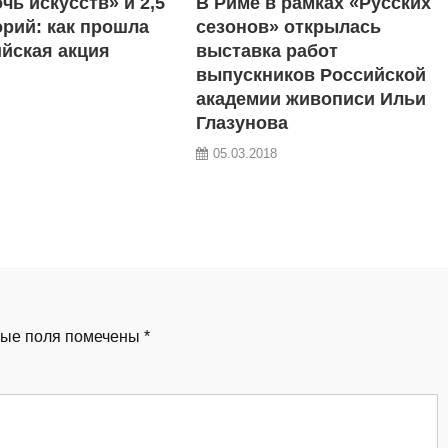
чь искусств» и 2,5
В Риме в рамках «Русских
орий: как прошла
сезонов» открылась
йская акция
выставка работ
выпускников Российской
академии живописи Ильи
Глазунова
05.03.2018
ые поля помечены
*