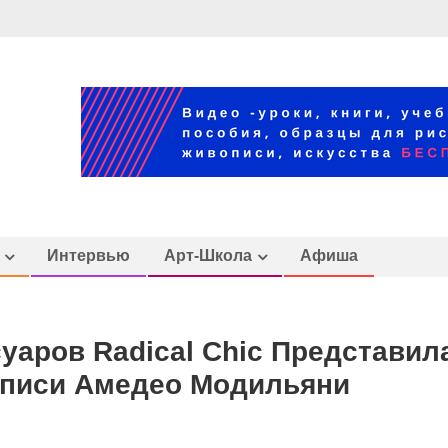
Интервью
Арт-Школа
Афиша
уаров Radical Chic Представил
описи Амедео Модильяни