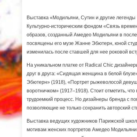
Выставка «Модильяни, Сутин и другие легенды
Культурно-историческим фондом «Связь времен
образов, созданный Амедео Модильяни в после
посвящены его музе Жанне Эбютерн, юной студ
изменилась после ставшей для нее роковой вст
На уникальном платке от Radical Chic дизайне
друг в друга: «Сидящая женщина в белой блузе»
Эбютерн» (1918), «Портрет рыжеволосой девуш
воротничком» (1917–1918). Стоит отметить, чт
трудоемкий процесс. Но дизайнеры бренда с п
позволяющие не только сохранить авторский ст
Выставка ведущих художников Парижской школы
мотивам женских портретов Амедео Модильяни 