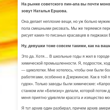
На рынке советского пин-апа вы почти моно
зовут Наталья Ершова.
Она делает неплохие вещи, но уж больно мужик
пола смешными рисовать. Мы же теряемся перед
рисует каких-то писаных красавцев в пиджаках B
Ну, девушки тоже совсем такими, как на ваш
Это да. Хотя… В школьные годы я жил в город
химической промышленности. Я, подросток, ходи
— щиколотки. Мне хотелось, чтобы они были бо
работягами, особенно в Дзержинске. Как в той
гудок». Только заводы были химические: «Капр
станком или «Белизну» делали, которой потом д
меня приятно удивляли красота и изящество мо
Я тут архив один разбирал, причем архив амер