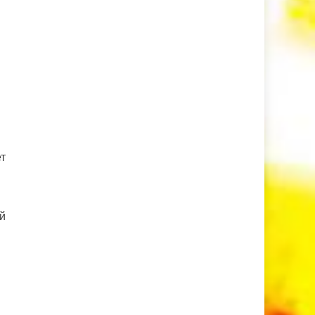
ет
ой