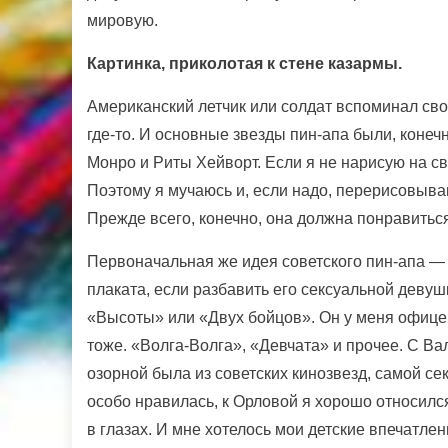
мировую.
Картинка, приколотая к стене казармы.
Американский летчик или солдат вспоминал свою
где-то. И основные звезды пин-апа были, коне
Монро и Риты Хейворт. Если я не нарисую на св
Поэтому я мучаюсь и, если надо, перерисовываю
Прежде всего, конечно, она должна понравитьс
Первоначальная же идея советского пин-апа — 
плаката, если разбавить его сексуальной девуш
«Высоты» или «Двух бойцов». Он у меня офицер
тоже. «Волга-Волга», «Девчата» и прочее. С В
озорной была из советских кинозвезд, самой се
особо нравилась, к Орловой я хорошо относилс
в глазах. И мне хотелось мои детские впечатле