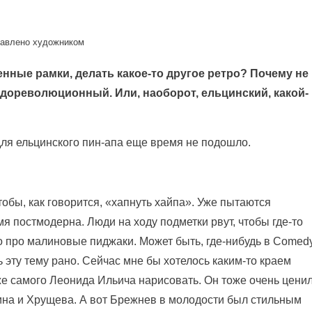
тавлено художником
нные рамки, делать какое-то другое ретро? Почему не
 дореволюционный. Или, наоборот, ельцинский, какой-
для ельцинского пин-апа еще время не подошло.
тобы, как говорится, «хапнуть хайпа». Уже пытаются
мя постмодерна. Люди на ходу подметки рвут, чтобы где-то
то про малиновые пиджаки. Может быть, где-нибудь в Comed
 эту тему рано. Сейчас мне бы хотелось каким-то краем
же самого Леонида Ильича нарисовать. Он тоже очень цени
лина и Хрущева. А вот Брежнев в молодости был стильным