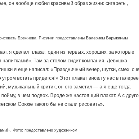
ые, он вообще любил красивый образ жизни: сигареты,
рисовать Брежнева. Рисунки предоставлены Валерием Барыкиным
нал, я сделал плакат, один из первых, хороших, за которые
 напитками!». Там за столом сидит компания. Девушка
стишки я еще написал: «Праздничный вечер, шутки, смех, сч
о утром встать придется!» Этот плакат висел у нас в галерее
ий, музыкальный критик, он его заметил — а я еще тогда
 пойму, в чем подвох. Вроде же настоящий плакат. А с друг
ветском Союзе такого бы не стали рисовать».
ами!». Фото: предоставлено художником