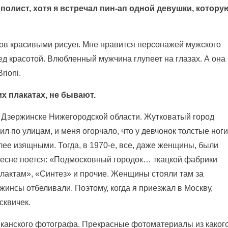
полист, хотя я встречал пин-ап одной девушки, котору
ов красивыми рисует. Мне нравится персонажей мужского
 красотой. Влюбленный мужчина глупеет на глазах. А она
rioni.
их плакатах, не бывают.
е Дзержинске Нижегородской области. Жутковатый город
л по улицам, и меня огорчало, что у девчонок толстые ноги
лее изящными. Тогда, в 1970-е, все, даже женщины, были
 песне поется: «Подмосковный городок… ткацкой фабрики
олактам», «Синтез» и прочие. Женщины стояли там за
жинсы отбеливали. Поэтому, когда я приезжал в Москву,
сквичек.
иканского фотографа. Прекрасные фотоматериалы из какого