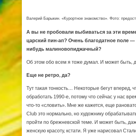
Валерий Барыкин. «Курортное знакомство». Фото: предос
А вы не пробовали выбиваться за эти време
царский пин-ап? Очень благодатное поле —
нибудь малиновопиджачный?
Об этом обо всем я тоже думал. И может быть, 
Еще не ретро, да?
Тут такая тонкость… Некоторые бегут вперед, ч
обработать 1990-е, потому что сейчас у нас вре
что-то «словить». Мне же кажется, еще ранова
Club это нормально, но художнику обрабатывать
пройти по брежневской теме. И может быть, да
женскую красоту, кстати. Я уже нарисовал Ста