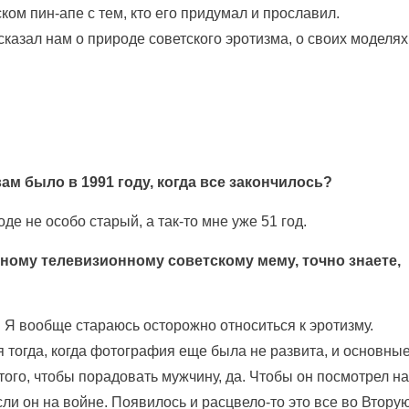
ом пин-апе с тем, кто его придумал и прославил.
азал нам о природе советского эротизма, о своих моделях
м было в 1991 году, когда все закончилось?
де не особо старый, а так-то мне уже 51 год.
ному телевизионному советскому мему, точно знаете,
о. Я вообще стараюсь осторожно относиться к эротизму.
ся тогда, когда фотография еще была не развита, и основны
 того, чтобы порадовать мужчину, да. Чтобы он посмотрел на
сли он на войне. Появилось и расцвело-то это все во Втору