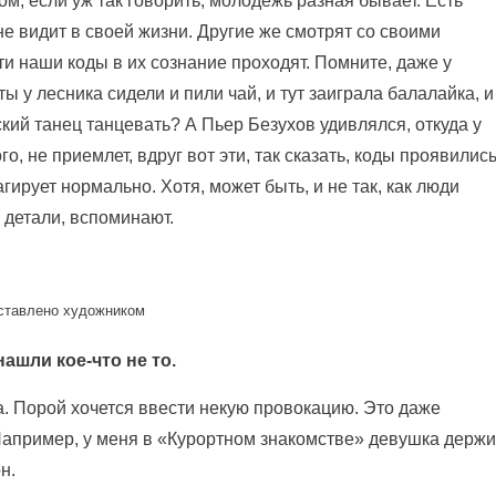
ом, если уж так говорить, молодежь разная бывает. Есть
 не видит в своей жизни. Другие же смотрят со своими
ти наши коды в их сознание проходят. Помните, даже у
ты у лесника сидели и пили чай, и тут заиграла балалайка, и
ий танец танцевать? А Пьер Безухов удивлялся, откуда у
о, не приемлет, вдруг вот эти, так сказать, коды проявились
гирует нормально. Хотя, может быть, и не так, как люди
 детали, вспоминают.
оставлено художником
нашли кое-что не то.
. Порой хочется ввести некую провокацию. Это даже
Например, у меня в «Курортном знакомстве» девушка держи
н.