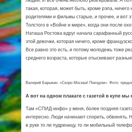
людей. И все очень неплохо реагировали. А пот
такая, которая, может быть, кроме рэпа, ничего
родителями и фильмы старые, и прочее, и вот э
Толстого в «Войне и мире», когда они после охо
Наташа Ростова вдруг начала сарафанный русск
этой девочки, которая ничего, кроме французског
Все равно это есть, и потому молодежь тоже реа
среднего возраста, которые отыскивают разные
Валерий Барыкин. «Скоро Москва! Поездом». Фото: пред
А вот на одном плакате с газетой в купе мы 
Там «СПИД-инфо» у меня, более поздняя газета
интересно. Люди начинают спорить, обвинять. 
в руке то ли пудреницу, то ли мобильный телефо