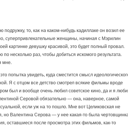
 подружку, то, как на каком-нибудь кадиллаке он возил ее
чно, суперпривлекательные женщины, начиная с Мэрилин
оей картинке девушку красивой, это будет полный провал.
 по несколько раз, чтобы добиться искомого результата.
я мне.
это попытка увидеть, куда сместится смысл идеологическог
кой. Я с отцом все детство смотрел всякие фильмы вроде
ом был и вообще очень любил советское кино, да и я люби
алентиной Серовой обязательно — она, наверное, самой
ксуальной, если уж на то пошло. Мне вот Целиковская не
я, но Валентина Серова — у нее какая-то была чертовщинк
ния, оставшиеся после просмотра этих фильмов, как-то