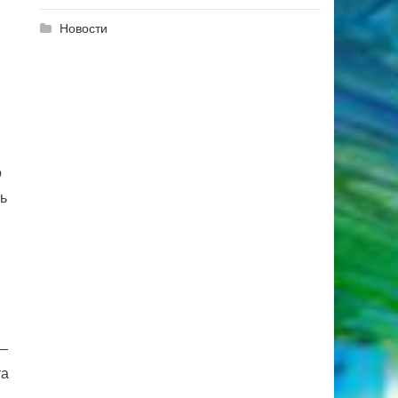
Новости
о
ь
 —
та