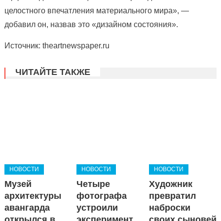
целостного впечатления материального мира», —
добавил он, назвав это «дизайном состояния».
Источник: theartnewspaper.ru
ЧИТАЙТЕ ТАКЖЕ
НОВОСТИ
НОВОСТИ
НОВОСТИ
Музей
Четыре
Художник
архитектуры
фотографа
превратил
авангарда
устроили
наброски
открылся в
эксперимент,
своих сыновей