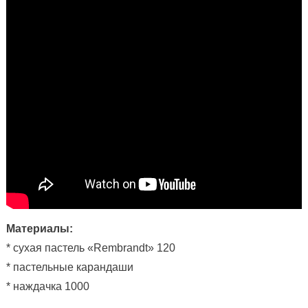
Материалы:
* сухая пастель «Rembrandt» 120
* пастельные карандаши
* наждачка 1000