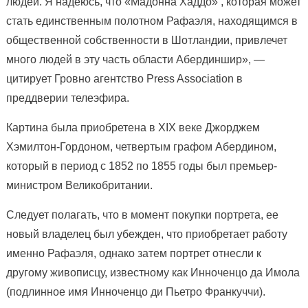
людей. Я надеюсь, что «Мадонна Хаддо» , которая может
стать единственным полотном Рафаэля, находящимся в
общественной собственности в Шотландии, привлечет
много людей в эту часть области Абердиншир», —
цитирует Гровно агентство Press Association в
преддверии телеэфира.
Картина была приобретена в XIX веке Джорджем
Хэмилтон-Гордоном, четвертым графом Абердином,
который в период с 1852 по 1855 годы был премьер-
министром Великобритании.
Следует полагать, что в момент покупки портрета, ее
новый владелец был убежден, что приобретает работу
именно Рафаэля, однако затем портрет отнесли к
другому живописцу, известному как Инноченцо да Имола
(подлинное имя Инноченцо ди Пьетро Франкуччи).