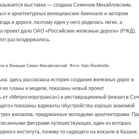
называется выставка — создана Семеном Михайловским,
ых и архитектурных венецианских биеннале и автором
езда и дороги, поэтому идея у него родилась легко, а
а проект дало ОАО «Российские железные дороги» (РЖД),
тот раз воздержалось.
е в Венеции Семен Михайловский. Фото: Italo Rondinella
на: здесь рассказана история создания железных дорог в
и их планы и модели, показаны новый проект
 от «Метрогипротранса») и реставрационный (вокзал в Со
ущего» показаны варианты обустройства хорошо знакомой
 трех вокзалов, придуманные молодыми архитекторами. Пр
аписанными фигурами путешествующих, один из которых
рного института, почему-то сидящего на вокзале в Казани.