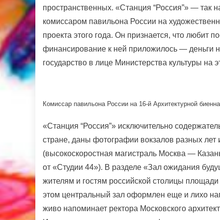
пространственных. «Станция “Россия”» — так 
комиссаром павильона России на художественн
проекта этого года. Он признается, что любит по
финансирование к ней приложилось — деньги н
государство в лице Министерства культуры на э
Комиссар павильона России на 16-й Архитектурной биеннал
«Станция “Россия”» исключительно содержатель
стране, даны фотографии вокзалов разных лет 
(высокоскоростная магистраль Москва — Казань
от «Студии 44»). В разделе «Зал ожидания буд
жителям и гостям российской столицы площади
этом центральный зал оформлен еще и лихо н
живо напоминает ректора Московского архитекту