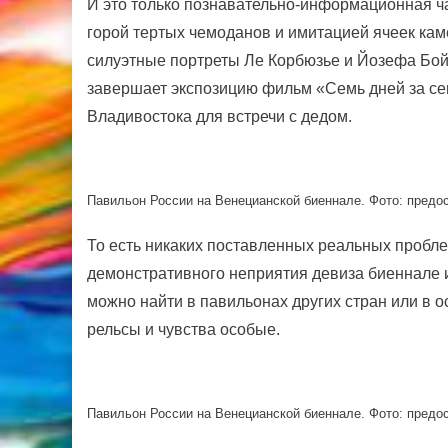
И это только познавательно-информационная час
горой тертых чемоданов и имитацией ячеек каме
силуэтные портреты Ле Корбюзье и Йозефа Бой
завершает экспозицию фильм «Семь дней за се
Владивостока для встречи с дедом.
Павильон России на Венецианской биеннале. Фото: предо
То есть никаких поставленных реальных пробл
демонстративного неприятия девиза биеннале и
можно найти в павильонах других стран или в ос
рельсы и чувства особые.
Павильон России на Венецианской биеннале. Фото: предо