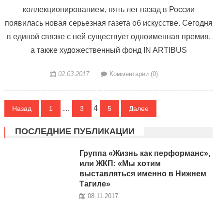
коллекционированием, пять лет назад в России
появилась новая серьезная газета об искусстве. Сегодня
в единой связке с ней существует одноименная премия,
а также художественный фонд IN ARTIBUS
02.03.2017
Комментарии (0)
Навигация по записям
…
4
Назад
1
3
5
Далее
ПОСЛЕДНИЕ ПУБЛИКАЦИИ
Группа «Жизнь как перформанс»,
или ЖКП: «Мы хотим
выставляться именно в Нижнем
Тагиле»
08.11.2017