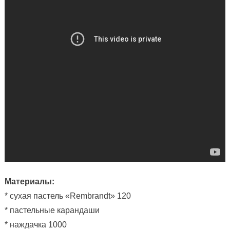
Материалы:
* сухая пастель «Rembrandt» 120
* пастельные карандаши
* наждачка 1000