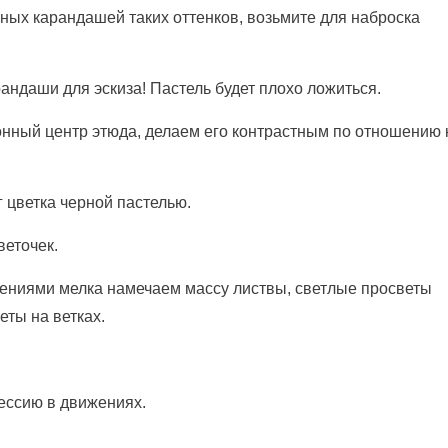
ьных карандашей таких оттенков, возьмите для наброска
андаши для эскиза! Пастель будет плохо ложиться.
онный центр этюда, делаем его контрастным по отношению 
 цветка черной пастелью.
веточек.
ниями мелка намечаем массу листвы, светлые просветы
еты на ветках.
ессию в движениях.