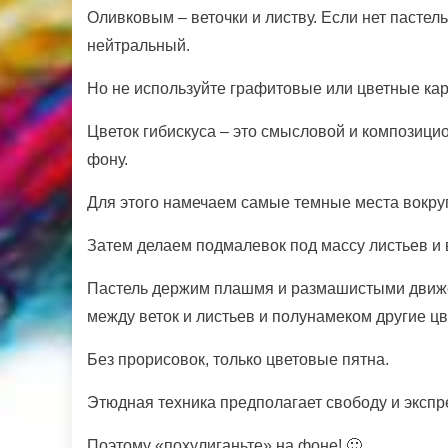
Оливковым – веточки и листву. Если нет пастел
нейтральный.
Но не используйте графитовые или цветные кар
Цветок гибискуса – это смысловой и композици
фону.
Для этого намечаем самые темные места вокруг
Затем делаем подмалевок под массу листьев и 
Пастель держим плашмя и размашистыми движе
между веток и листьев и полунамеком другие цв
Без прорисовок, только цветовые пятна.
Этюдная техника предполагает свободу и экспр
Поэтому «похулиганьте» на фоне! 🙂