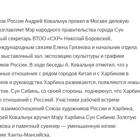
ков России Андрей Ковальчук провел в Москве деловую
возглавляет Мэр народного правительства города Сун
рвый
секретарь ВТОО «СХР» Николай Боровской,
международным связям Елена Грязнова и начальник отдела
 выставочный зал, экспозицию скульптуры и графики
ов России. В ходе беседы А. Ковальчук отметил, что у
ные отношения с рядом городов Китая и с Харбином в
иков и руководства Харбина развиваются, появляются новы
ов. Сун Сибинь, со своей стороны, подчеркнул, что Харби
 отношений с Россией. Участники рабочей встречи
 взаимоотношений Союза художников России и Харбина,
рей Ковальчук вручил Мэру Харбина Сун Сибиню Золотую
рикова и памятный сувенир — уменьшенную копию
рке Ханты-Мансийска.