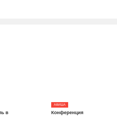
АФИША
ль в
Конференция