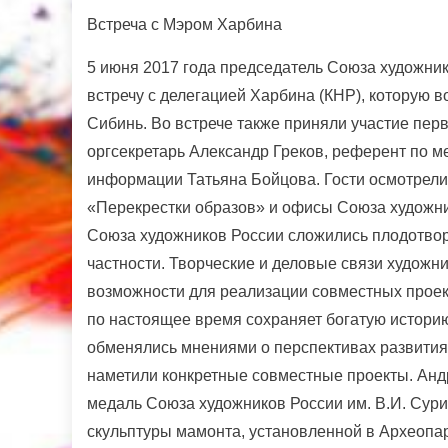
Встреча с Мэром Харбина
5 июня 2017 года председатель Союза художни
встречу с делегацией Харбина (КНР), которую 
Сибинь. Во встрече также приняли участие пе
оргсекретарь Александр Греков, референт по 
информации Татьяна Бойцова. Гости осмотрели
«Перекрестки образов» и офисы Союза художник
Союза художников России сложились плодотвор
частности. Творческие и деловые связи художн
возможности для реализации совместных проект
по настоящее время сохраняет богатую историю
обменялись мнениями о перспективах развития
наметили конкретные совместные проекты. Анд
медаль Союза художников России им. В.И. Су
скульптуры мамонта, установленной в Археопа