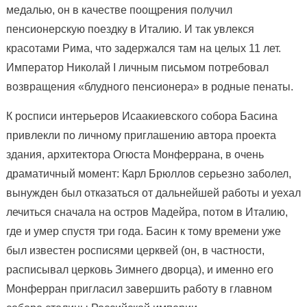
медалью, он в качестве поощрения получил
пенсионерскую поездку в Италию. И так увлекся
красотами Рима, что задержался там на целых 11 лет.
Император Николай I личным письмом потребовал
возвращения «блудного пенсионера» в родные пенаты.
К росписи интерьеров Исаакиевского собора Басина
привлекли по личному приглашению автора проекта
здания, архитектора Огюста Монферрана, в очень
драматичный момент: Карл Брюллов серьезно заболел,
вынужден был отказаться от дальнейшей работы и уехал
лечиться сначала на остров Мадейра, потом в Италию,
где и умер спустя три года. Басин к тому времени уже
был известен росписями церквей (он, в частности,
расписывал церковь Зимнего дворца), и именно его
Монферран пригласил завершить работу в главном