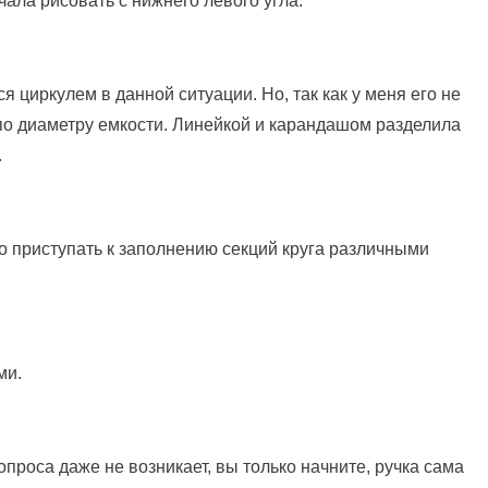
чала рисовать с нижнего левого угла:
я циркулем в данной ситуации. Но, так как у меня его не
по диаметру емкости. Линейкой и карандашом разделила
.
о приступать к заполнению секций круга различными
ми.
проса даже не возникает, вы только начните, ручка сама