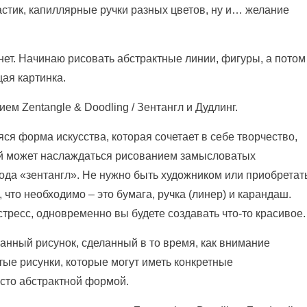
астик, капиллярные ручки разных цветов, ну и… желание
нет. Начинаю рисовать абстрактные линии, фигуры, а потом
бщая
картинка.
ем Zentangle & Doodling / Зентангл и Дудлинг.
яся форма искусства, которая сочетает в себе творчество,
ый может наслаждаться рисованием замысловатых
ода «зентангл». Не нужно быть художником или приобретат
что необходимо – это бумага, ручка (линер) и карандаш.
тресс, одновременно вы будете создавать что-то красивое.
ванный рисунок, сделанный в то время, как внимание
тые рисунки, которые могут иметь конкретные
сто абстрактной формой.