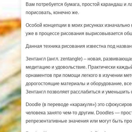
Вам потребуется бумага, простой карандаш и л
порисовать, конечно же.
Особой концепции в моих рисунках изначально 
уже в процессе рисования вырисовывается о
Данная техника рисования известна под названи
Зентангл (англ. zentangle) – новая, развивающа
медитацию и удовольствие. Практически кажд
орнаментов при помощи легкого в изучении мет
дорогостоящие материалы и оборудование, все, 
Зентангл позволяет расслабиться и уменьшить с
Doodle (в переводе «каракуля») это сфокусиро
человека занято чем-то другим. Doodles — прос
репрезентативные значения или могут быть про