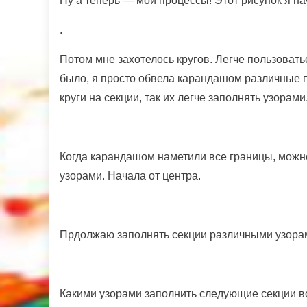
Ну а теперь — мои процессы! Этот рисунок я на
.
Потом мне захотелось кругов. Легче пользоватьс
было, я просто обвела карандашом различные 
круги на секции, так их легче заполнять узорами
Когда карандашом наметили все границы, можн
узорами. Начала от центра.
Прдолжаю заполнять секции различными узора
Какими узорами заполнить следующие секции во