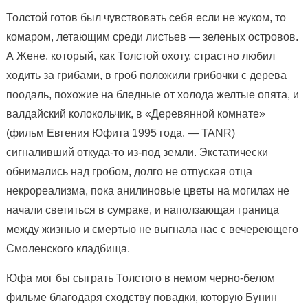
Толстой готов был чувствовать себя если не жуком, то
комаром, летающим среди листьев — зеленых островов.
А Жене, который, как Толстой охоту, страстно любил
ходить за грибами, в гроб положили грибочки с дерева
поодаль, похожие на бледные от холода желтые опята, и
валдайский колокольчик, в «Деревянной комнате»
(фильм Евгения Юфита 1995 года. — TANR)
сигналивший откуда-то из-под земли. Экстатически
обнимались над гробом, долго не отпуская отца
некрореализма, пока анилиновые цветы на могилах не
начали светиться в сумраке, и наползающая граница
между жизнью и смертью не выгнала нас с вечереющего
Смоленского кладбища.
Юфа мог бы сыграть Толстого в немом черно-белом
фильме благодаря сходству повадки, которую Бунин