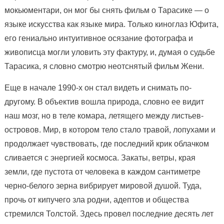
мокьюментари, он мог бы снять фильм о Тарасике — о
языке искусства как языке мира. Только киноглаз Юфита,
его гениально интуитивное осязание фотографа и
живописца могли уловить эту фактуру, и, думая о судьбе
Тарасика, я словно смотрю неотснятый фильм Жени.
Еще в начале 1990-х он стал видеть и снимать по-
другому. В объектив вошла природа, словно ее видит
наш мозг, но в теле комара, летящего между листьев-
островов. Мир, в котором тело стало травой, лопухами и
продолжает чувствовать, где последний крик облачком
сливается с энергией космоса. Закаты, ветры, края
земли, где пустота от человека в каждом сантиметре
черно-белого зерна вибрирует мировой душой. Туда,
прочь от кипучего зла родни, адептов и общества
стремился Толстой. Здесь провел последние десять лет