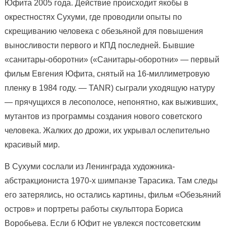
Юфита 2005 года. Действие происходит якобы в
окрестностях Сухуми, где проводили опыты по
скрещиванию человека с обезьяной для повышения
выносливости первого и КПД последней. Бывшие
«санитары-оборотни» («Санитары-оборотни» — первый
фильм Евгения Юфита, снятый на 16-миллиметровую
пленку в 1984 году. — TANR) сыграли уходящую натуру
— прячущихся в лесополосе, непонятно, как выживших,
мутантов из программы создания нового советского
человека. Жалких до дрожи, их укрывал ослепительно
красивый мир.
В Сухуми сослали из Ленинграда художника-
абстракциониста 1970-х шимпанзе Тарасика. Там следы
его затерялись, но остались картины, фильм «Обезьяний
остров» и портреты работы скульптора Бориса
Воробьева. Если б Юфит не увлекся постсоветским