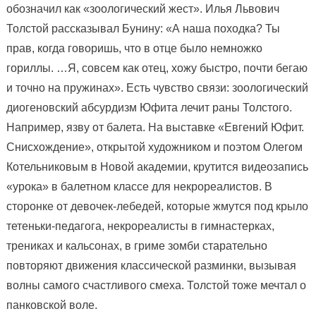
обозначил как «зоологический жест». Илья Львович
Толстой рассказывал Бунину: «А наша походка? Ты
прав, когда говоришь, что в отце было немножко
гориллы. …Я, совсем как отец, хожу быстро, почти бегаю
и точно на пружинах». Есть чувство связи: зоологический
диогеновский абсурдизм Юфита лечит раны Толстого.
Например, язву от балета. На выставке «Евгений Юфит.
Снисхождение», открытой художником и поэтом Олегом
Котельниковым в Новой академии, крутится видеозапись
«урока» в балетном классе для некрореалистов. В
сторонке от девочек-лебедей, которые жмутся под крыло
тетеньки-педагога, некрореалисты в гимнастерках,
трениках и кальсонах, в гриме зомби старательно
повторяют движения классической разминки, вызывая
волны самого счастливого смеха. Толстой тоже мечтал о
панковской воле.